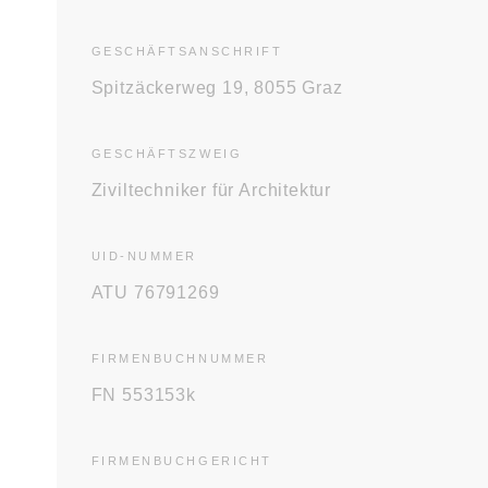
GESCHÄFTS­ANSCHRIFT
Spitzäckerweg 19, 8055 Graz
GESCHÄFTS­ZWEIG
Ziviltechniker für Architektur
UID-NUMMER
ATU 76791269
FIRMENBUCH­NUMMER
FN 553153k
FIRMENBUCH­GERICHT