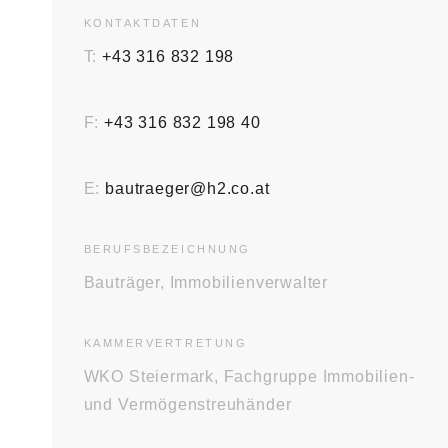
KONTAKT­DATEN
T:
+43 316 832 198
F:
+43 316 832 198 40
E:
bautraeger@h2.co.at
BERUFS­BEZEICHNUNG
Bauträger, Immobilienverwalter
KAMMER­VERTRETUNG
WKO Steiermark, Fachgruppe Immobilien-
und Vermögenstreuhänder