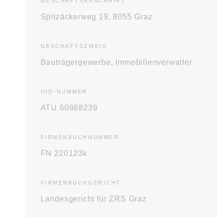
GESCHÄFTS­ANSCHRIFT
Spitzäckerweg 19, 8055 Graz
GESCHÄFTS­ZWEIG
Bauträgergewerbe, Immobilienverwalter
UID-NUMMER
ATU 60988239
FIRMENBUCH­NUMMER
FN 220123k
FIRMENBUCH­GERICHT
Landesgericht für ZRS Graz