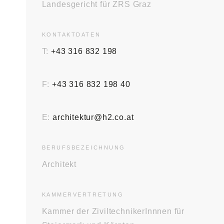
Landesgericht für ZRS Graz
KONTAKT­DATEN
T:
+43 316 832 198
F:
+43 316 832 198 40
E:
architektur@h2.co.at
BERUFS­BEZEICHNUNG
Architekt
KAMMER­VERTRETUNG
Kammer der ZiviltechnikerInnnen für