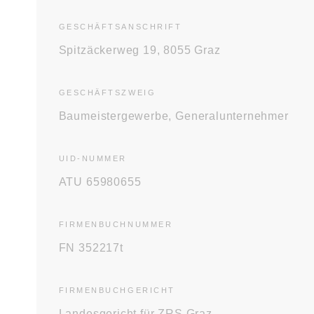
GESCHÄFTS­ANSCHRIFT
Spitzäckerweg 19, 8055 Graz
GESCHÄFTS­ZWEIG
Baumeistergewerbe, Generalunternehmer
UID-NUMMER
ATU 65980655
FIRMENBUCH­NUMMER
FN 352217t
FIRMENBUCH­GERICHT
Landesgericht für ZRS Graz