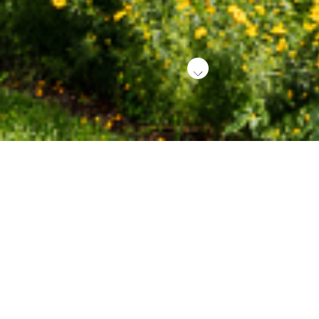
>
Referenzobjekt
berg
weg