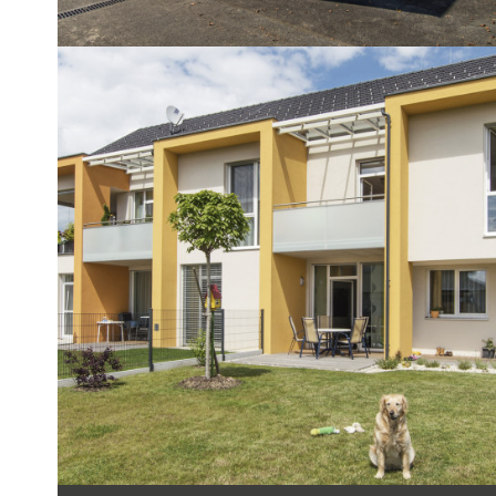
REFERENZOBJEKT
Green Village Fernitz
2 Mehrfamilienwohnhäuser mit 10
Wohneinheiten