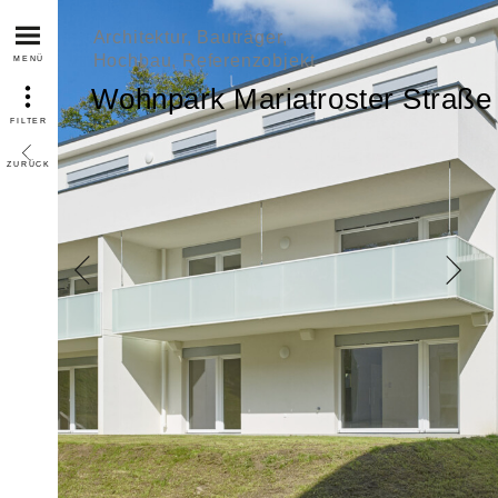
Architektur, Bauträger,
Hochbau, Referenzobjekt
MENÜ
Wohnpark Mariatroster Straße
FILTER
ZURÜCK