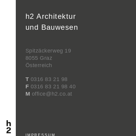
h2 Architektur
und Bauwesen
Spitzäckerweg 19
8055 Graz
Österreich
T
0316 83 21 98
F
0316 83 21 98 40
M
office@h2.co.at
IMPRESSUM