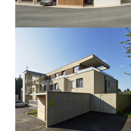
REFERENZOBJEKT
Green Village Graz
Mariagrün
Mehrfamilienwohnhaus mit 10
Wohneinheiten und Tiefgarage