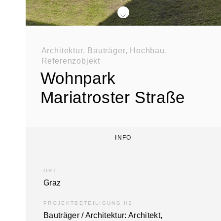
div class="swiper-buttons swiper-buttons--start">
Architektur, Bauträger, Hochbau,
Referenzobjekt
Wohnpark
Mariatroster Straße
INFO
ORT
Graz
PROJEKTBETEILIGUNG H2
Bauträger / Architektur: Architekt,